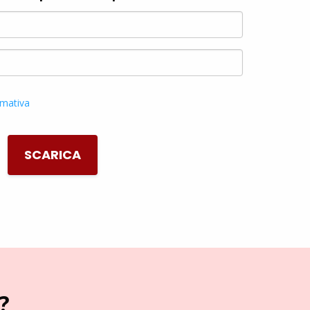
rmativa
SCARICA
?